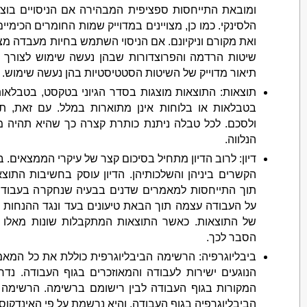
ומובאת התייחסות ספציפית המבהירה אם הניסויים בוצ
הלסינקי. כמו כן, מצויינים במדוייק שמות החומרים הכימ
ואת מקורם וניקיונם. אם הניסוי השתמש בחיות מעבדה מצויי
שיטות הרדמה והפרוצדורות שבהן נעשה שימוש לצורך בי
תיאור מדוייק של השיטות הסטטיסטיות בהן נעשה שימוש.
תוצאות: התוצאות מוצגות בסדר הגיוני בטקסט, בטבלאות
בטבלאות או בלוחות אינן מתוארות במלל. עם זאת, תו
ולסכם. לכל טבלה ניתנת כותרת קצרה כך שהיא תהיה 
הנלווה.
דיון: לרוב הדיון מתחיל בסיכום קצר של עיקרי הממצאים. 
הקשרים ביניהן והשלכותיהן. הדיון עוסק בחשיבות התוצ
תוך התייחסות למאמרים שדנים בבעיה שנחקרה בעבודת 
על העבודה עצמה תוך הבאת טיעונים בעד ונגד ההנחות המ
של התוצאות. כאשר התוצאות המתקבלות שונות מאלו ש
הסבר לכך.
ביבליוגרפיה: הרשימה הביבליוגרפית כוללת את כל המא
הנוגעים ישירות לעבודה והמאוזכרים בגוף העבודה. נ
המקורות בגוף העבודה לבין רישומם ברשימה. הרשימה 
הביבליוגרפיה בגוף העבודה, והיא נרשמת על פי האינדקוס 