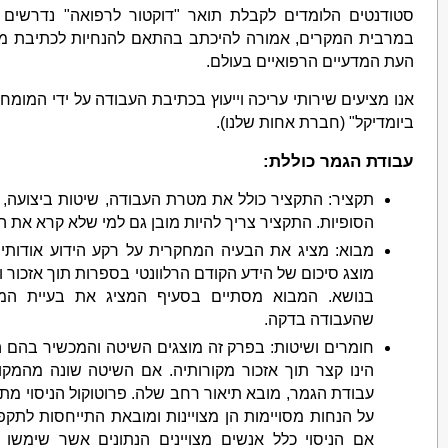
סטודנטים הלומדים לקבלת תואר "דוקטור לרפואה" נדרשים 
במרבית המקרים, אמורה להיכתב בהתאם להנחיות לכתיבת מא
העת המדעיים הרפואיים בעולם.
אנו מציעים שירותי עריכה וייעוץ בכתיבת העבודה על ידי המומ
ביומדיקל" (חברת אחות שלנו).
עבודת הגמר כוללת:
תקציר: התקציר כולל את מטרת העבודה, שיטות ביצועה,
הסופיות. התקציר צריך להיות מובן גם למי שלא קרא את הע
מבוא: מציג את הבעיה המחקרית על רקע הידוע אודותי
מוצג סיכום של הידע הקודם הרלוונטי בספרות תוך אזכור 
בנושא. המבוא מסתיים בסעיף המציג את בעיית המח
שהעבודה בדקה.
חומרים ושיטות: בפרק זה מוצגים השיטה והמכשיר בהם
הינו קצר תוך אזכור מקורותיה. אם השיטה שונה מהמק
עבודת הגמר, מובא תיאור רחב שלה. פרוטוקול הניסוי מתו
על הנחות מסויימות הן מצויינות ומובאת התייחסות לתק
אם הניסוי כלל אנשים מצויינים הנתונים אשר שימשו 