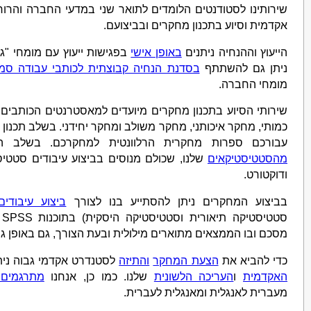
שירותינו לסטודנטים הלומדים לתואר שני במדעי החברה והרוח 
אקדמית וסיוע בתכנון מחקרים ובביצועם.
הייעוץ וההנחיה ניתנים
באופן אישי
בפגישות ייעוץ עם מומחי "ג
ניתן גם להשתתף
בסדנת הנחיה קבוצתית לכותבי עבודה סמינ
מומחי החברה.
שירותי הסיוע בתכנון מחקרים מיועדים למאסטרנטים הכותבים
כמותי, מחקר איכותני, מחקר משולב ומחקר יחידני. בשלב תכנון
עבורכם ספרות מחקרית הרלוונטית למחקרכם. בשלב ה
מהסטטיסטיקאים
שלנו, שכולם מנוסים בביצוע עיבודים סטטיס
ודוקטורט.
בביצוע המחקרים ניתן להסתייע בנו לצורך
ביצוע עיבודים
מסכם ובו הממצאים מתוארים מילולית ובעת הצורך, גם באופן גר
כדי להביא את
הצעת המחקר
והתיזה
לסטנדרט אקדמי גבוה נית
האקדמית
ו
העריכה הלשונית
שלנו. כמו כן, אנחנו
מתרגמים 
מעברית לאנגלית ומאנגלית לעברית.