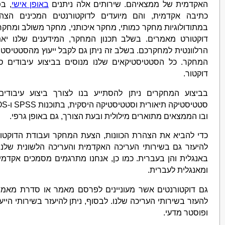
האקדמית של ממצאיהם. שירותים אלה ניתנים
באופן אישי
, ב
כתיבה אקדמית, והם מיועדים לדוקטורנטים המכינים הצ
במתודולוגיות מחקר כמותי, מחקר איכותני, מחקר משולב ומחקר י
דוקטורט מאמרים. בשלב תכנון המחקר, המידענים שלנו יא
הרלוונטית למחקרכם. בשלב זה ניתן גם לקבל ייעוץ מהסטטיסטיקא
המחקר. כל הסטטיסטיקאים שלנו מנוסים בביצוע עיבודים ס
דוקטור.
בביצוע המחקרים ניתן להסתייע בנו לצורך ביצוע עיבודים 
ובו הממצאים מתוארים מילולית ובעת הצורך, גם באופן גרפי.
כדי להביא את הצהרת הכוונות, הצעת המחקר ועבודת הדוקטור
להיעזר גם בשירותי העריכה האקדמית והעריכה הלשונית שלנו
באנגלית והן בעברית. כמו כן, אנחנו מתרגמים מסמכים אקדמי
ומאנגלית לעברית.
גם דוקטורנטים אשר מעוניינים לפרסם מאמר או סדרת מאמרי
להעזר בשירותי העריכה שלנו. לבסוף, ניתן להיעזר בשירותי היי
ופוסטר מדעי.