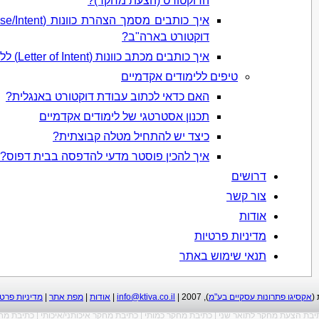
הדוקטורט (הצעת מחקר)?
דוקטורט בארה"ב?
איך כותבים מכתב כוונות (Letter of Intent) ללימודי דוקטורט בארה"ב?
טיפים ללימודים אקדמיים
האם כדאי לכתוב עבודת דוקטורט באנגלית?
תכנון אסטרטגי של לימודים אקדמיים
כיצד יש להתחיל מטלה קבוצתית?
איך להכין פוסטר מדעי להדפסה בבית דפוס?
דרושים
צור קשר
אודות
מדיניות פרטיות
תנאי שימוש באתר
(
אקסיגו פתרונות עסקיים בע"מ
), 2007 |
info@ktiva.co.il
|
אודות
|
מפת אתר
|
מדיניות פרטי
יבת הצעת מחקר לתואר שני
|
כתיבת מחקר כמותי
|
כתיבת מחקר איכותני/איכותי
|
כתיבת מח