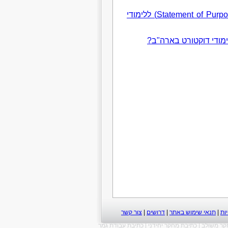
איך כותבים מסמך הצהרת כוונות (Statement of Purpose/Intent) ללימודי
ות
|
תנאי שימוש באתר
|
דרושים
|
צור קשר
קר משולב
|
כתיבת מחקר יחידני
|
כתיבת עבודת גמר